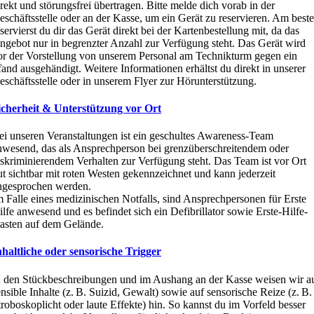
irekt und störungsfrei übertragen.
Bitte melde dich vorab in der
eschäftsstelle oder an der Kasse, um ein Gerät zu reservieren. Am best
eservierst du dir das Gerät direkt bei der Kartenbestellung mit, da das
ngebot nur in begrenzter Anzahl zur Verfügung steht. Das Gerät wird
or der Vorstellung von unserem Personal am Technikturm gegen ein
fand ausgehändigt.
Weitere Informationen erhältst du direkt in unserer
eschäftsstelle oder in unserem Flyer zur Hörunterstützung.
icherheit & Unterstützung vor Ort
ei unseren Veranstaltungen ist ein geschultes Awareness-Team
nwesend, das als Ansprechperson bei grenzüberschreitendem oder
iskriminierendem Verhalten zur Verfügung steht. Das Team ist vor Ort
ut sichtbar mit roten Westen gekennzeichnet und kann jederzeit
ngesprochen werden.
m Falle eines medizinischen Notfalls, sind Ansprechpersonen für Erste
ilfe anwesend und es befindet sich ein Defibrillator
sowie Erste-Hilfe-
asten auf dem Gelände.
nhaltliche oder sensorische Trigger
n den Stückbeschreibungen und im Aushang an der Kasse weisen wir a
ensible Inhalte (z. B. Suizid, Gewalt) sowie auf sensorische Reize (z. B.
troboskoplicht oder laute Effekte) hin. So kannst du im Vorfeld besser