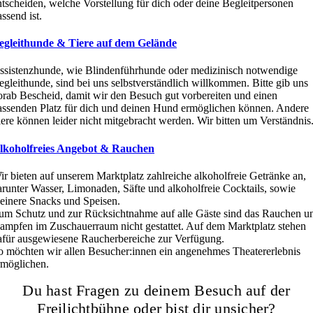
ntscheiden, welche Vorstellung für dich oder deine Begleitpersonen
ssend ist.
egleithunde & Tiere auf dem Gelände
ssistenzhunde, wie Blindenführhunde oder medizinisch notwendige
egleithunde, sind bei uns selbstverständlich willkommen. Bitte gib uns
orab Bescheid, damit wir den Besuch gut vorbereiten und einen
assenden Platz für dich und deinen Hund ermöglichen können.
Andere
iere können leider nicht mitgebracht werden. Wir bitten um Verständnis
lkoholfreies Angebot & Rauchen
ir bieten auf unserem Marktplatz zahlreiche alkoholfreie Getränke an,
arunter Wasser, Limonaden, Säfte und alkoholfreie Cocktails, sowie
leinere Snacks und Speisen.
um Schutz und zur Rücksichtnahme auf alle Gäste sind das Rauchen u
ampfen im Zuschauerraum nicht gestattet. Auf dem Marktplatz stehen
afür ausgewiesene Raucherbereiche zur Verfügung.
o möchten wir allen
Besucher:innen
ein angenehmes Theatererlebnis
rmöglichen.
Du hast Fragen zu deinem Besuch auf der
Freilichtbühne oder bist dir unsicher?