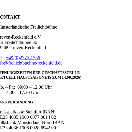
ONTAKT
ünsterländische Freilichtbühne
reven-Reckenfeld e.V.
ur Freilichtbühne 36
8268 Greven-Reckenfeld
el.:
+49 (0)2575-1566
nfo@freilichtbuehne-reckenfeld.de
FFNUNGSZEITEN DER GESCHÄFTSSTELLE
AKTUELL HAUPTSAISON BIS ZUM 14.09.2026)
o. – Fr.: 09:00 – 12:00 Uhr
r.: 14:30 – 17:30 Uhr
ANKVERBINDUNG
reissparkasse Steinfurt IBAN:
E25 ​4035 ​1060 ​0077 ​0014 ​02
olksbank Münsterland Nord IBAN:
E33 ​4036 ​1906 ​0028 ​6942 ​00