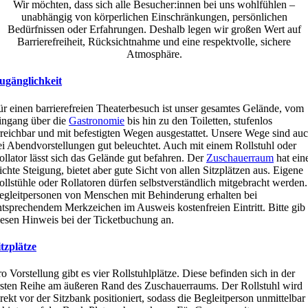
Wir möchten, dass sich alle
Besucher:innen
bei uns wohlfühlen –
unabhängig von körperlichen Einschränkungen, persönlichen
Bedürfnissen oder Erfahrungen. Deshalb legen wir großen Wert auf
Barrierefreiheit, Rücksichtnahme und eine respektvolle, sichere
Atmosphäre.
ugänglichkeit
ür einen barrierefreien Theaterbesuch ist unser gesamtes Gelände, vom
ingang über die
Gastronomie
bis hin zu den Toiletten, stufenlos
rreichbar und mit befestigten Wegen ausgestattet. Unsere Wege sind au
ei Abendvorstellungen gut beleuchtet. Auch mit einem Rollstuhl oder
ollator lässt sich das Gelände gut befahren. Der
Zuschauerraum
hat ein
eichte Steigung, bietet aber gute Sicht von allen Sitzplätzen aus. Eigene
ollstühle oder Rollatoren dürfen selbstverständlich mitgebracht werden.
egleitpersonen von Menschen mit Behinderung erhalten bei
ntsprechendem Merkzeichen im Ausweis kostenfreien Eintritt. Bitte gib
iesen Hinweis bei der Ticketbuchung an.
itzplätze
ro Vorstellung gibt es vier Rollstuhlplätze. Diese befinden sich in der
rsten Reihe am äußeren Rand des Zuschauerraums. Der Rollstuhl wird
irekt vor der Sitzbank positioniert, sodass die Begleitperson unmittelbar