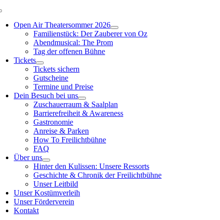
Zum
Toggle
Inhalt
Navigation
Open Air Theatersommer 2026
springen
Familienstück: Der Zauberer von Oz
Abendmusical: The Prom
Tag der offenen Bühne
Tickets
Tickets sichern
Gutscheine
Termine und Preise
Dein Besuch bei uns
Zuschauerraum & Saalplan
Barrierefreiheit & Awareness
Gastronomie
Anreise & Parken
How To Freilichtbühne
FAQ
Über uns
Hinter den Kulissen: Unsere Ressorts
Geschichte & Chronik der Freilichtbühne
Unser Leitbild
Unser Kostümverleih
Unser Förderverein
Kontakt